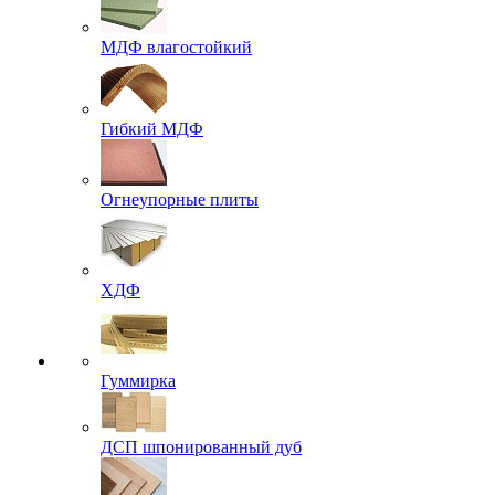
МДФ влагостойкий
Гибкий МДФ
Огнеупорные плиты
ХДФ
Гуммирка
ДСП шпонированный дуб