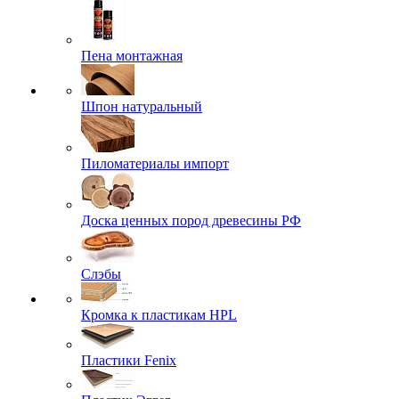
Пена монтажная
Шпон натуральный
Пиломатериалы импорт
Доска ценных пород древесины РФ
Слэбы
Кромка к пластикам HPL
Пластики Fenix