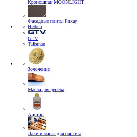
Кроношпан MOONLIGHT
Фасадные плиты Рихау
Hettich
GTV
Talisman
Золочение
Масла для дерева
Ацетон
Лаки и масла для паркета