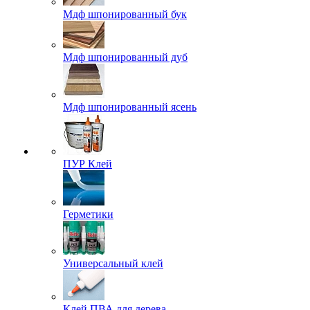
Мдф шпонированный бук
Мдф шпонированный дуб
Мдф шпонированный ясень
ПУР Клей
Герметики
Универсальный клей
Клей ПВА для дерева