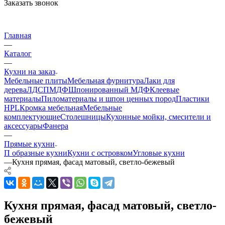
Заказать звонок
Главная
—
Каталог
—
Кухни на заказ
Мебельные плиты
Мебельная фурнитура
Лаки для
дерева
ЛДСП
МДФ
Шпонированный МДФ
Клеевые
материалы
Пиломатериалы и шпон ценных пород
Пластики
HPL
Кромка мебельная
Мебельные
комплектующие
Столешницы
Кухонные мойки, смесители и
аксессуары
Фанера
—
Прямые кухни
П образные кухни
Кухни с островком
Угловые кухни
—
Кухня прямая, фасад матовый, светло-бежевый
Кухня прямая, фасад матовый, светло-
бежевый