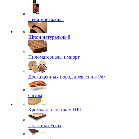
Пена монтажная
Шпон натуральный
Пиломатериалы импорт
Доска ценных пород древесины РФ
Слэбы
Кромка к пластикам HPL
Пластики Fenix