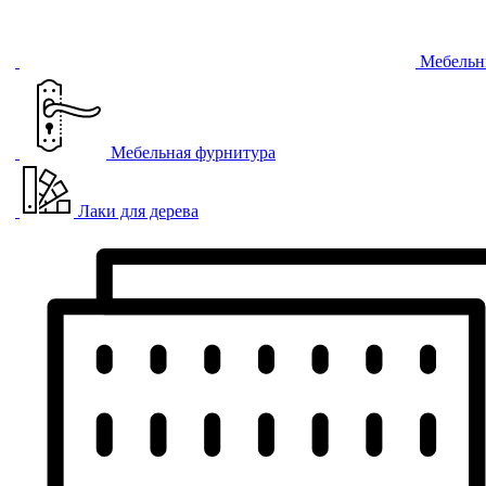
Мебельн
Мебельная фурнитура
Лаки для дерева