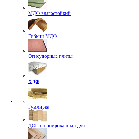
МДФ влагостойкий
Гибкий МДФ
Огнеупорные плиты
ХДФ
Гуммирка
ДСП шпонированный дуб