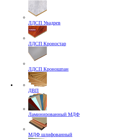
ЛДСП Увадрев
ЛДСП Кроностар
ЛДСП Кроношпан
ДВП
Ламинированный МДФ
МДФ шлифованный