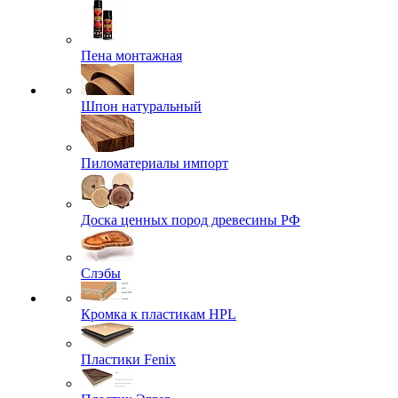
Пена монтажная
Шпон натуральный
Пиломатериалы импорт
Доска ценных пород древесины РФ
Слэбы
Кромка к пластикам HPL
Пластики Fenix