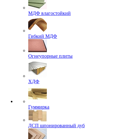
МДФ влагостойкий
Гибкий МДФ
Огнеупорные плиты
ХДФ
Гуммирка
ДСП шпонированный дуб