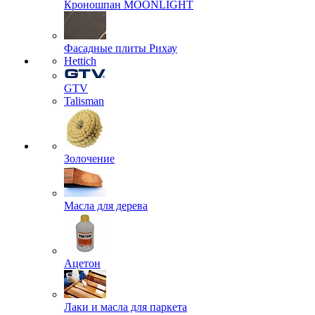
Кроношпан MOONLIGHT
Фасадные плиты Рихау
Hettich
GTV
Talisman
Золочение
Масла для дерева
Ацетон
Лаки и масла для паркета