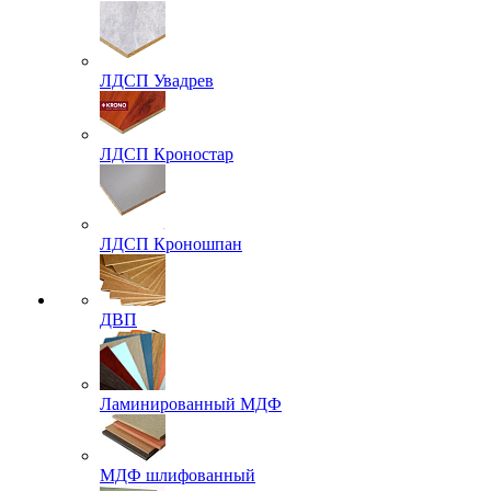
ЛДСП Увадрев
ЛДСП Кроностар
ЛДСП Кроношпан
ДВП
Ламинированный МДФ
МДФ шлифованный