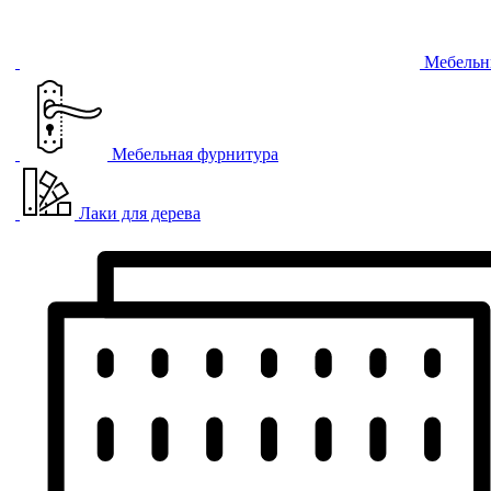
Мебельн
Мебельная фурнитура
Лаки для дерева