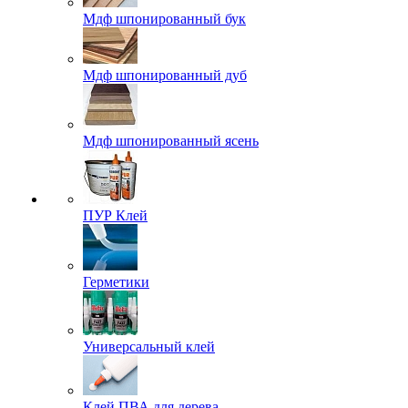
Мдф шпонированный бук
Мдф шпонированный дуб
Мдф шпонированный ясень
ПУР Клей
Герметики
Универсальный клей
Клей ПВА для дерева