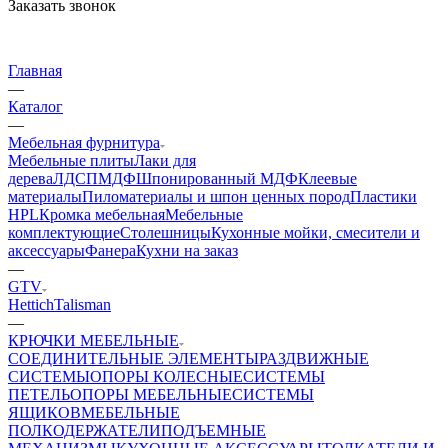
Заказать звонок
Главная
—
Каталог
—
Мебельная фурнитура
Мебельные плиты
Лаки для
дерева
ЛДСП
МДФ
Шпонированный МДФ
Клеевые
материалы
Пиломатериалы и шпон ценных пород
Пластики
HPL
Кромка мебельная
Мебельные
комплектующие
Столешницы
Кухонные мойки, смесители и
аксессуары
Фанера
Кухни на заказ
—
GTV
Hettich
Talisman
—
КРЮЧКИ МЕБЕЛЬНЫЕ
СОЕДИНИТЕЛЬНЫЕ ЭЛЕМЕНТЫ
РАЗДВИЖНЫЕ
СИСТЕМЫ
ОПОРЫ КОЛЕСНЫЕ
СИСТЕМЫ
ПЕТЕЛЬ
ОПОРЫ МЕБЕЛЬНЫЕ
СИСТЕМЫ
ЯЩИКОВ
МЕБЕЛЬНЫЕ
ПОЛКОДЕРЖАТЕЛИ
ПОДЪЕМНЫЕ