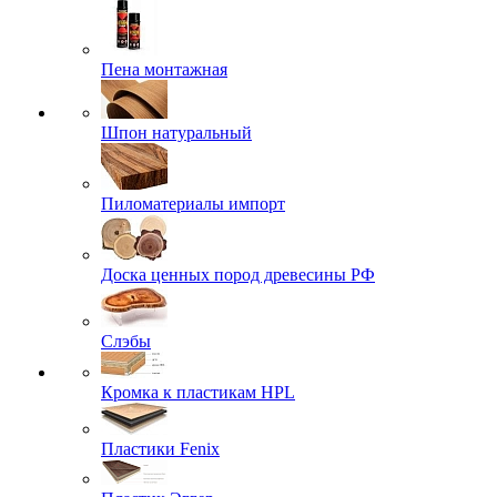
Пена монтажная
Шпон натуральный
Пиломатериалы импорт
Доска ценных пород древесины РФ
Слэбы
Кромка к пластикам HPL
Пластики Fenix