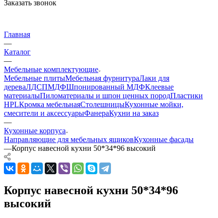
Заказать звонок
Главная
—
Каталог
—
Мебельные комплектующие
Мебельные плиты
Мебельная фурнитура
Лаки для
дерева
ЛДСП
МДФ
Шпонированный МДФ
Клеевые
материалы
Пиломатериалы и шпон ценных пород
Пластики
HPL
Кромка мебельная
Столешницы
Кухонные мойки,
смесители и аксессуары
Фанера
Кухни на заказ
—
Кухонные корпуса
Направляющие для мебельных ящиков
Кухонные фасады
—
Корпус навесной кухни 50*34*96 высокий
Корпус навесной кухни 50*34*96
высокий