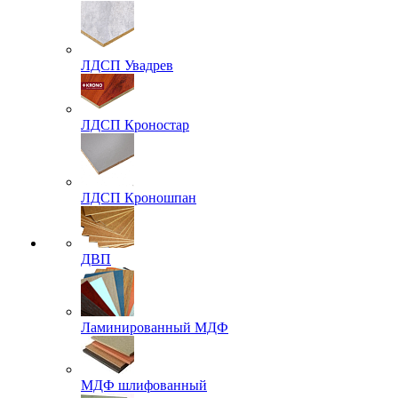
ЛДСП Увадрев
ЛДСП Кроностар
ЛДСП Кроношпан
ДВП
Ламинированный МДФ
МДФ шлифованный