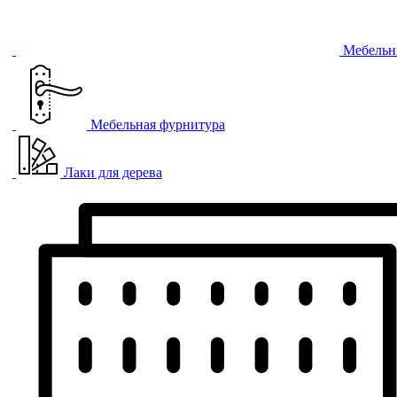
Мебельн
Мебельная фурнитура
Лаки для дерева