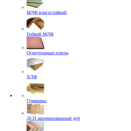
МДФ влагостойкий
Гибкий МДФ
Огнеупорные плиты
ХДФ
Гуммирка
ДСП шпонированный дуб