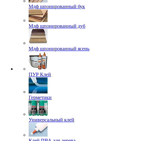
Мдф шпонированный бук
Мдф шпонированный дуб
Мдф шпонированный ясень
ПУР Клей
Герметики
Универсальный клей
Клей ПВА для дерева