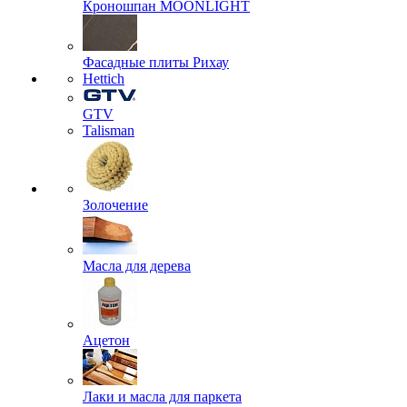
Кроношпан MOONLIGHT
Фасадные плиты Рихау
Hettich
GTV
Talisman
Золочение
Масла для дерева
Ацетон
Лаки и масла для паркета