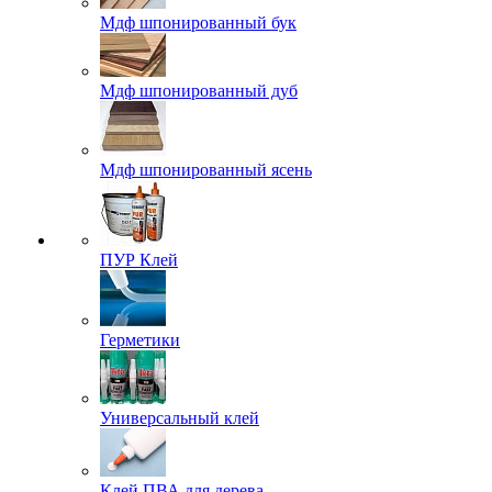
Мдф шпонированный бук
Мдф шпонированный дуб
Мдф шпонированный ясень
ПУР Клей
Герметики
Универсальный клей
Клей ПВА для дерева