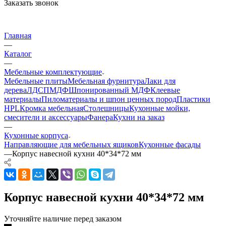
Заказать звонок
Главная
—
Каталог
—
Мебельные комплектующие
Мебельные плиты
Мебельная фурнитура
Лаки для
дерева
ЛДСП
МДФ
Шпонированный МДФ
Клеевые
материалы
Пиломатериалы и шпон ценных пород
Пластики
HPL
Кромка мебельная
Столешницы
Кухонные мойки,
смесители и аксессуары
Фанера
Кухни на заказ
—
Кухонные корпуса
Направляющие для мебельных ящиков
Кухонные фасады
—
Корпус навесной кухни 40*34*72 мм
Корпус навесной кухни 40*34*72 мм
Уточняйте наличие перед заказом