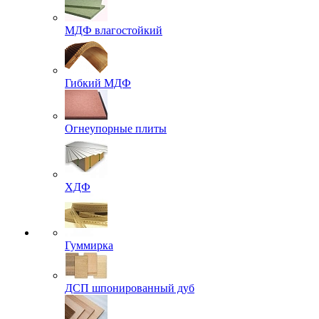
МДФ влагостойкий
Гибкий МДФ
Огнеупорные плиты
ХДФ
Гуммирка
ДСП шпонированный дуб