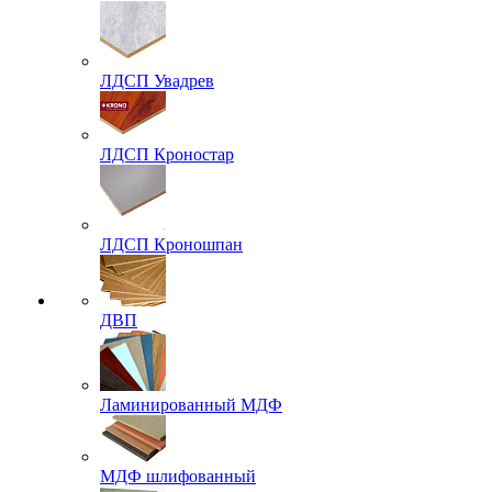
ЛДСП Увадрев
ЛДСП Кроностар
ЛДСП Кроношпан
ДВП
Ламинированный МДФ
МДФ шлифованный