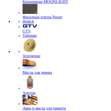
Кроношпан MOONLIGHT
Фасадные плиты Рихау
Hettich
GTV
Talisman
Золочение
Масла для дерева
Ацетон
Лаки и масла для паркета