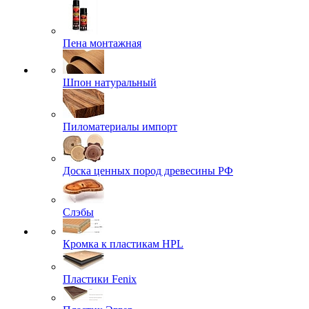
Пена монтажная
Шпон натуральный
Пиломатериалы импорт
Доска ценных пород древесины РФ
Слэбы
Кромка к пластикам HPL
Пластики Fenix