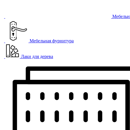
Мебельн
Мебельная фурнитура
Лаки для дерева