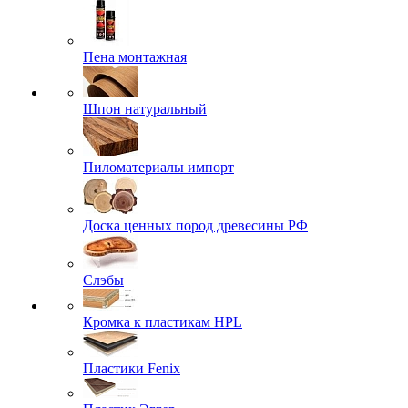
Пена монтажная
Шпон натуральный
Пиломатериалы импорт
Доска ценных пород древесины РФ
Слэбы
Кромка к пластикам HPL
Пластики Fenix