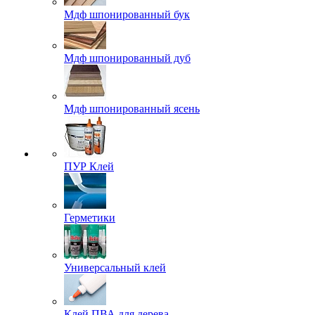
Мдф шпонированный бук
Мдф шпонированный дуб
Мдф шпонированный ясень
ПУР Клей
Герметики
Универсальный клей
Клей ПВА для дерева