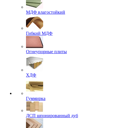
МДФ влагостойкий
Гибкий МДФ
Огнеупорные плиты
ХДФ
Гуммирка
ДСП шпонированный дуб