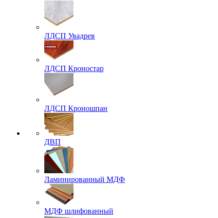
ЛДСП Увадрев
ЛДСП Кроностар
ЛДСП Кроношпан
ДВП
Ламинированный МДФ
МДФ шлифованный