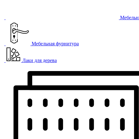
Мебельн
Мебельная фурнитура
Лаки для дерева