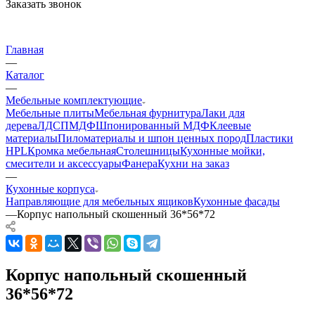
Заказать звонок
Главная
—
Каталог
—
Мебельные комплектующие
Мебельные плиты
Мебельная фурнитура
Лаки для
дерева
ЛДСП
МДФ
Шпонированный МДФ
Клеевые
материалы
Пиломатериалы и шпон ценных пород
Пластики
HPL
Кромка мебельная
Столешницы
Кухонные мойки,
смесители и аксессуары
Фанера
Кухни на заказ
—
Кухонные корпуса
Направляющие для мебельных ящиков
Кухонные фасады
—
Корпус напольный скошенный 36*56*72
Корпус напольный скошенный
36*56*72