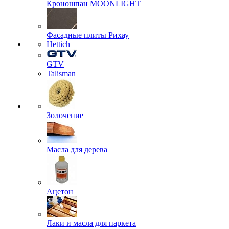
Кроношпан MOONLIGHT
Фасадные плиты Рихау
Hettich
GTV
Talisman
Золочение
Масла для дерева
Ацетон
Лаки и масла для паркета