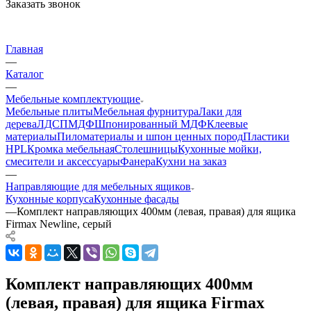
Заказать звонок
Главная
—
Каталог
—
Мебельные комплектующие
Мебельные плиты
Мебельная фурнитура
Лаки для
дерева
ЛДСП
МДФ
Шпонированный МДФ
Клеевые
материалы
Пиломатериалы и шпон ценных пород
Пластики
HPL
Кромка мебельная
Столешницы
Кухонные мойки,
смесители и аксессуары
Фанера
Кухни на заказ
—
Направляющие для мебельных ящиков
Кухонные корпуса
Кухонные фасады
—
Комплект направляющих 400мм (левая, правая) для ящика
Firmax Newline, серый
Комплект направляющих 400мм
(левая, правая) для ящика Firmax