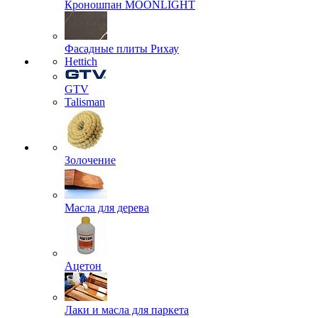
Кроношпан MOONLIGHT
Фасадные плиты Рихау
Hettich
GTV
Talisman
Золочение
Масла для дерева
Ацетон
Лаки и масла для паркета