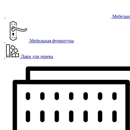
Мебельн
Мебельная фурнитура
Лаки для дерева