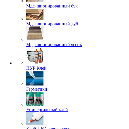
Мдф шпонированный бук
Мдф шпонированный дуб
Мдф шпонированный ясень
ПУР Клей
Герметики
Универсальный клей
Клей ПВА для дерева