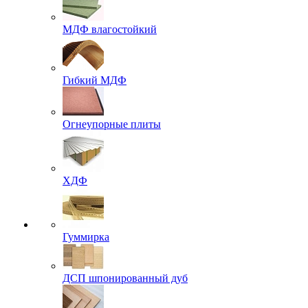
МДФ влагостойкий
Гибкий МДФ
Огнеупорные плиты
ХДФ
Гуммирка
ДСП шпонированный дуб