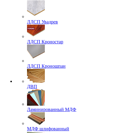
ЛДСП Увадрев
ЛДСП Кроностар
ЛДСП Кроношпан
ДВП
Ламинированный МДФ
МДФ шлифованный