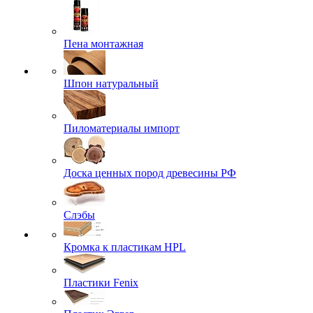
Пена монтажная
Шпон натуральный
Пиломатериалы импорт
Доска ценных пород древесины РФ
Слэбы
Кромка к пластикам HPL
Пластики Fenix