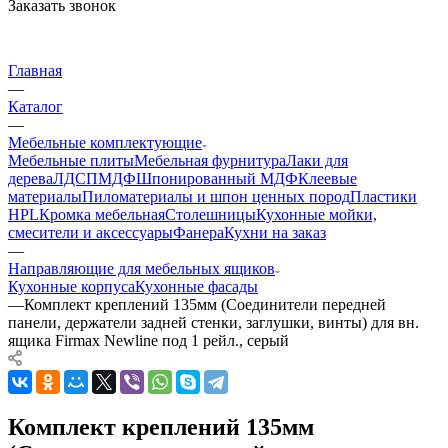
Заказать звонок
Главная
—
Каталог
—
Мебельные комплектующие
Мебельные плиты
Мебельная фурнитура
Лаки для
дерева
ЛДСП
МДФ
Шпонированный МДФ
Клеевые
материалы
Пиломатериалы и шпон ценных пород
Пластики
HPL
Кромка мебельная
Столешницы
Кухонные мойки,
смесители и аксессуары
Фанера
Кухни на заказ
—
Направляющие для мебельных ящиков
Кухонные корпуса
Кухонные фасады
—
Комплект креплений 135мм (Соединители передней
панели, держатели задней стенки, заглушки, винты) для вн.
ящика Firmax Newline под 1 рейл., серый
Комплект креплений 135мм