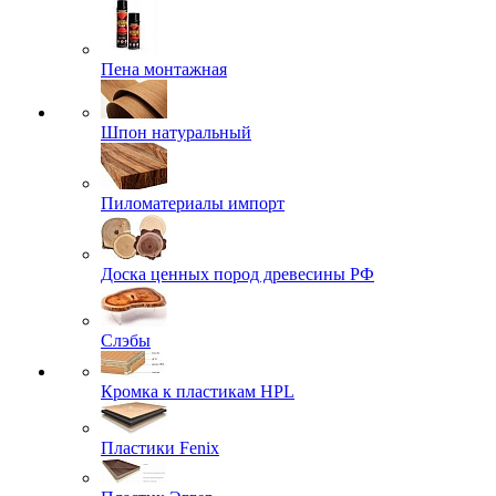
Пена монтажная
Шпон натуральный
Пиломатериалы импорт
Доска ценных пород древесины РФ
Слэбы
Кромка к пластикам HPL
Пластики Fenix