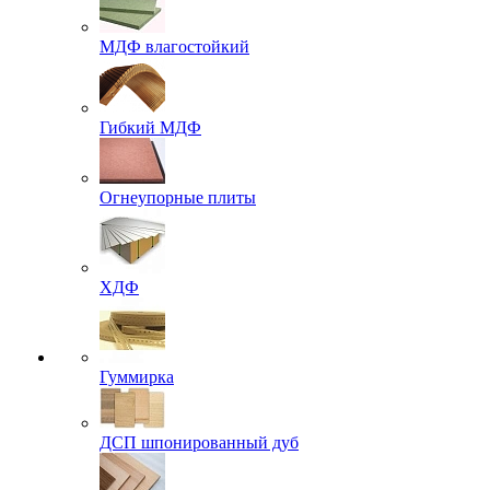
МДФ влагостойкий
Гибкий МДФ
Огнеупорные плиты
ХДФ
Гуммирка
ДСП шпонированный дуб