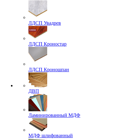
ЛДСП Увадрев
ЛДСП Кроностар
ЛДСП Кроношпан
ДВП
Ламинированный МДФ
МДФ шлифованный