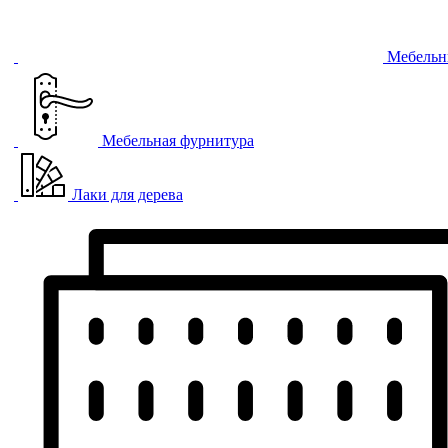
Мебельн
Мебельная фурнитура
Лаки для дерева