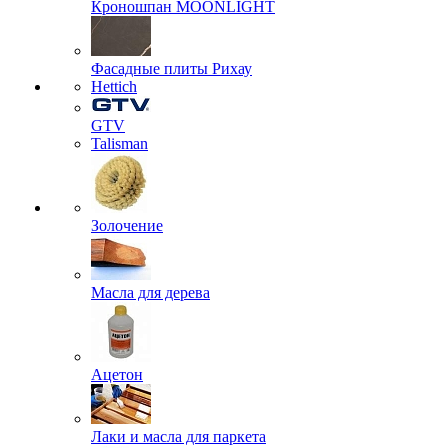
Кроношпан MOONLIGHT
Фасадные плиты Рихау
Hettich
GTV
Talisman
Золочение
Масла для дерева
Ацетон
Лаки и масла для паркета