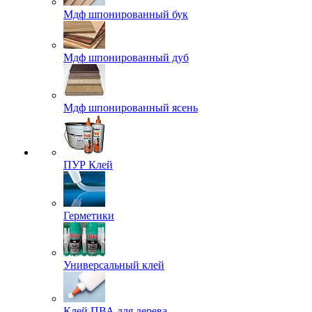
Мдф шпонированный бук
Мдф шпонированный дуб
Мдф шпонированный ясень
ПУР Клей
Герметики
Универсальный клей
Клей ПВА для дерева