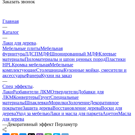
Заказать звонок
Главная
—
Каталог
—
Лаки для дерева
Мебельные плиты
Мебельная
фурнитура
ЛДСП
МДФ
Шпонированный МДФ
Клеевые
материалы
Пиломатериалы и шпон ценных пород
Пластики
HPL
Кромка мебельная
Мебельные
комплектующие
Столешницы
Кухонные мойки, смесители и
аксессуары
Фанера
Кухни на заказ
—
Спец эффекты
Лаки
Разбавители ЛКМ
Отвердители
Добавки для
ЛКМ
Конвертеры
Грунт
Специальные
материалы
Шпаклевки
Морилки
Золочение
Декоративное
покрытие
Защита дерева
Восстановление дерева
Воски для
дерева
Уход за мебелью
Лаки и масла для паркета
Ацетон
Масла
для дерева
—
Декоративный эффект Перламутр