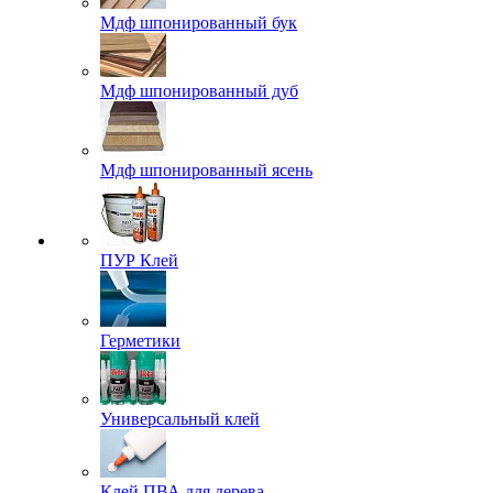
Мдф шпонированный бук
Мдф шпонированный дуб
Мдф шпонированный ясень
ПУР Клей
Герметики
Универсальный клей
Клей ПВА для дерева