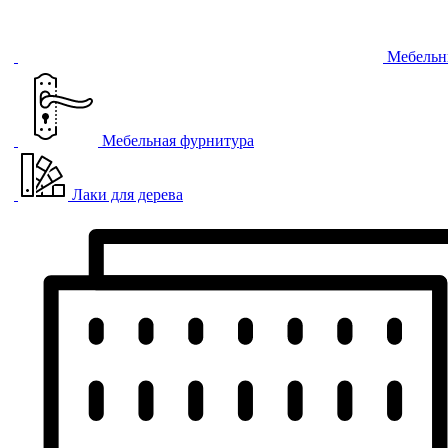
Мебельн
Мебельная фурнитура
Лаки для дерева