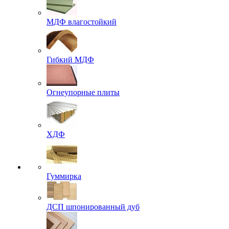
МДФ влагостойкий
Гибкий МДФ
Огнеупорные плиты
ХДФ
Гуммирка
ДСП шпонированный дуб