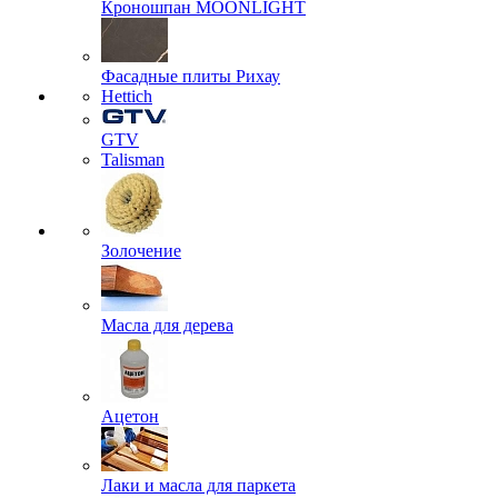
Кроношпан MOONLIGHT
Фасадные плиты Рихау
Hettich
GTV
Talisman
Золочение
Масла для дерева
Ацетон
Лаки и масла для паркета