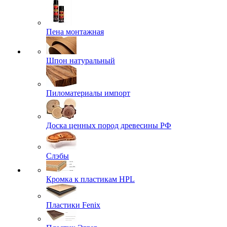
Пена монтажная
Шпон натуральный
Пиломатериалы импорт
Доска ценных пород древесины РФ
Слэбы
Кромка к пластикам HPL
Пластики Fenix