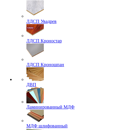
ЛДСП Увадрев
ЛДСП Кроностар
ЛДСП Кроношпан
ДВП
Ламинированный МДФ
МДФ шлифованный