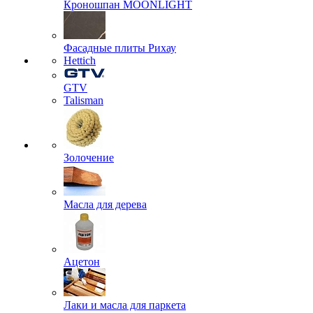
Кроношпан MOONLIGHT
Фасадные плиты Рихау
Hettich
GTV
Talisman
Золочение
Масла для дерева
Ацетон
Лаки и масла для паркета