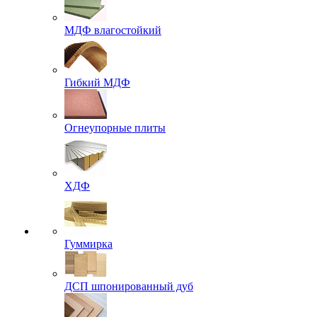
МДФ влагостойкий
Гибкий МДФ
Огнеупорные плиты
ХДФ
Гуммирка
ДСП шпонированный дуб