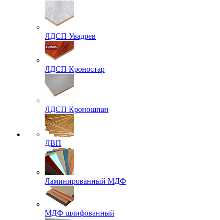
ЛДСП Увадрев
ЛДСП Кроностар
ЛДСП Кроношпан
ДВП
Ламинированный МДФ
МДФ шлифованный