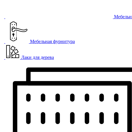
Мебельн
Мебельная фурнитура
Лаки для дерева