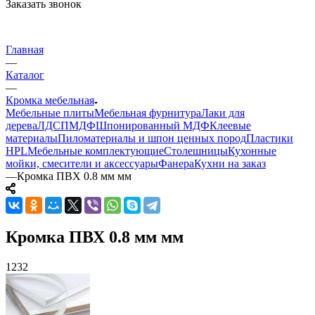
Заказать звонок
Главная
—
Каталог
—
Кромка мебельная
Мебельные плиты
Мебельная фурнитура
Лаки для
дерева
ЛДСП
МДФ
Шпонированный МДФ
Клеевые
материалы
Пиломатериалы и шпон ценных пород
Пластики
HPL
Мебельные комплектующие
Столешницы
Кухонные
мойки, смесители и аксессуары
Фанера
Кухни на заказ
—
Кромка ПВХ 0.8 мм мм
Кромка ПВХ 0.8 мм мм
1232