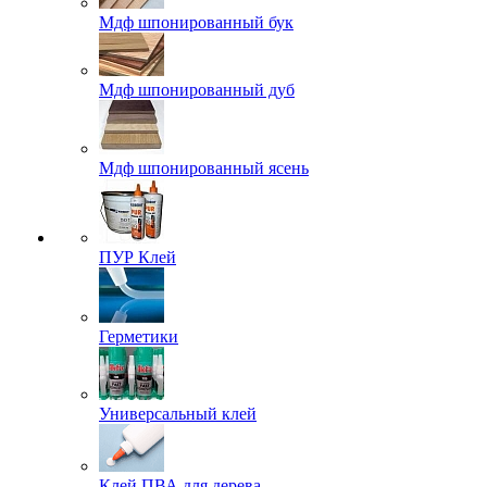
Мдф шпонированный бук
Мдф шпонированный дуб
Мдф шпонированный ясень
ПУР Клей
Герметики
Универсальный клей
Клей ПВА для дерева