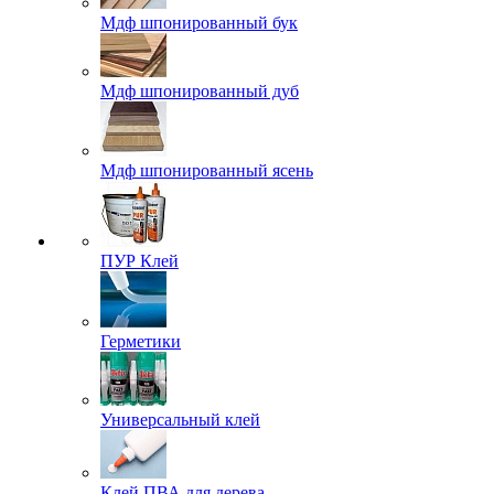
Мдф шпонированный бук
Мдф шпонированный дуб
Мдф шпонированный ясень
ПУР Клей
Герметики
Универсальный клей
Клей ПВА для дерева