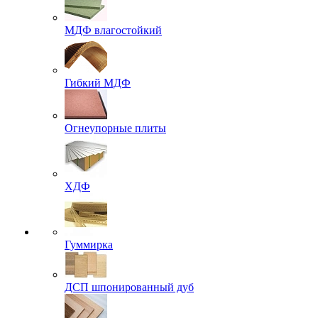
МДФ влагостойкий
Гибкий МДФ
Огнеупорные плиты
ХДФ
Гуммирка
ДСП шпонированный дуб