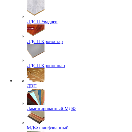
ЛДСП Увадрев
ЛДСП Кроностар
ЛДСП Кроношпан
ДВП
Ламинированный МДФ
МДФ шлифованный