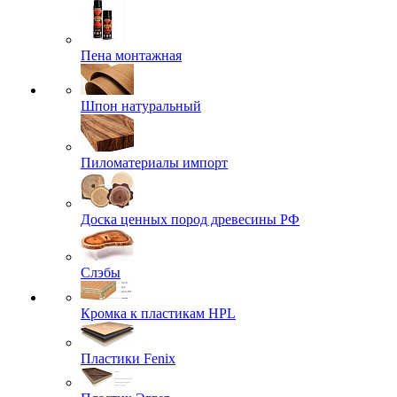
Пена монтажная
Шпон натуральный
Пиломатериалы импорт
Доска ценных пород древесины РФ
Слэбы
Кромка к пластикам HPL
Пластики Fenix