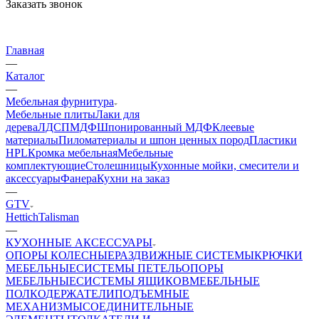
Заказать звонок
Главная
—
Каталог
—
Мебельная фурнитура
Мебельные плиты
Лаки для
дерева
ЛДСП
МДФ
Шпонированный МДФ
Клеевые
материалы
Пиломатериалы и шпон ценных пород
Пластики
HPL
Кромка мебельная
Мебельные
комплектующие
Столешницы
Кухонные мойки, смесители и
аксессуары
Фанера
Кухни на заказ
—
GTV
Hettich
Talisman
—
КУХОННЫЕ АКСЕССУАРЫ
ОПОРЫ КОЛЕСНЫЕ
РАЗДВИЖНЫЕ СИСТЕМЫ
КРЮЧКИ
МЕБЕЛЬНЫЕ
СИСТЕМЫ ПЕТЕЛЬ
ОПОРЫ
МЕБЕЛЬНЫЕ
СИСТЕМЫ ЯЩИКОВ
МЕБЕЛЬНЫЕ
ПОЛКОДЕРЖАТЕЛИ
ПОДЪЕМНЫЕ
МЕХАНИЗМЫ
СОЕДИНИТЕЛЬНЫЕ