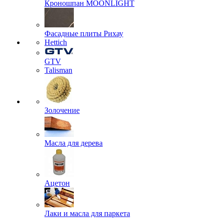
Кроношпан MOONLIGHT
Фасадные плиты Рихау
Hettich
GTV
Talisman
Золочение
Масла для дерева
Ацетон
Лаки и масла для паркета