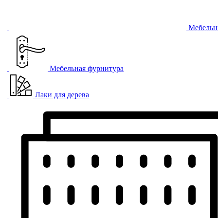
Мебельн
Мебельная фурнитура
Лаки для дерева