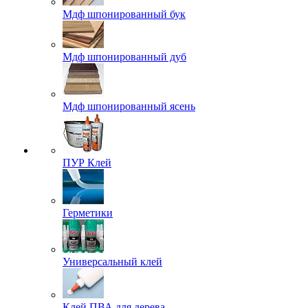
Мдф шпонированный бук
Мдф шпонированный дуб
Мдф шпонированный ясень
ПУР Клей
Герметики
Универсальный клей
Клей ПВА для дерева