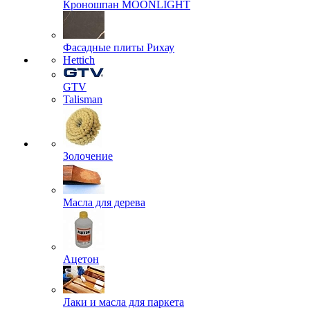
Кроношпан MOONLIGHT
Фасадные плиты Рихау
Hettich
GTV
Talisman
Золочение
Масла для дерева
Ацетон
Лаки и масла для паркета