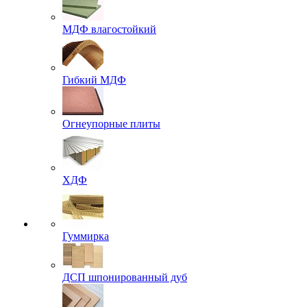
МДФ влагостойкий
Гибкий МДФ
Огнеупорные плиты
ХДФ
Гуммирка
ДСП шпонированный дуб