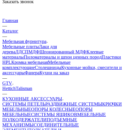
Заказать звонок
Главная
—
Каталог
—
Мебельная фурнитура
Мебельные плиты
Лаки для
дерева
ЛДСП
МДФ
Шпонированный МДФ
Клеевые
материалы
Пиломатериалы и шпон ценных пород
Пластики
HPL
Кромка мебельная
Мебельные
комплектующие
Столешницы
Кухонные мойки, смесители и
аксессуары
Фанера
Кухни на заказ
—
GTV
Hettich
Talisman
—
КУХОННЫЕ АКСЕССУАРЫ
СИСТЕМЫ ПЕТЕЛЬ
РАЗДВИЖНЫЕ СИСТЕМЫ
КРЮЧКИ
МЕБЕЛЬНЫЕ
ОПОРЫ КОЛЕСНЫЕ
ОПОРЫ
МЕБЕЛЬНЫЕ
СИСТЕМЫ ЯЩИКОВ
МЕБЕЛЬНЫЕ
ПОЛКОДЕРЖАТЕЛИ
ПОДЪЕМНЫЕ
МЕХАНИЗМЫ
СОЕДИНИТЕЛЬНЫЕ