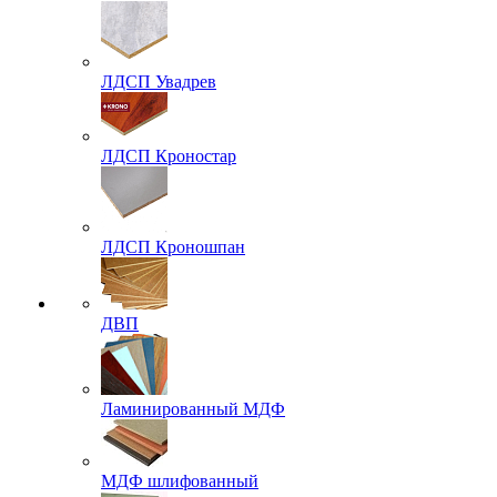
ЛДСП Увадрев
ЛДСП Кроностар
ЛДСП Кроношпан
ДВП
Ламинированный МДФ
МДФ шлифованный