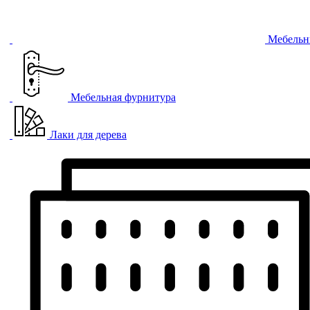
Мебельн
Мебельная фурнитура
Лаки для дерева