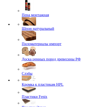
Пена монтажная
Шпон натуральный
Пиломатериалы импорт
Доска ценных пород древесины РФ
Слэбы
Кромка к пластикам HPL
Пластики Fenix