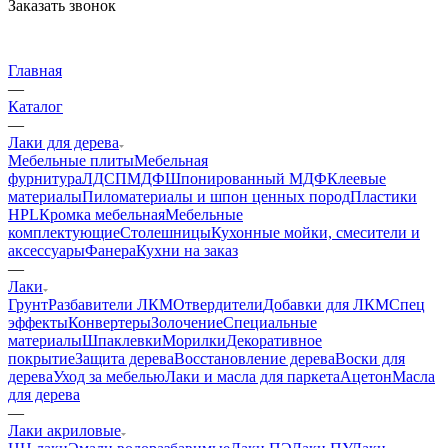
Заказать звонок
Главная
—
Каталог
—
Лаки для дерева
Мебельные плиты
Мебельная
фурнитура
ЛДСП
МДФ
Шпонированный МДФ
Клеевые
материалы
Пиломатериалы и шпон ценных пород
Пластики
HPL
Кромка мебельная
Мебельные
комплектующие
Столешницы
Кухонные мойки, смесители и
аксессуары
Фанера
Кухни на заказ
—
Лаки
Грунт
Разбавители ЛКМ
Отвердители
Добавки для ЛКМ
Спец
эффекты
Конвертеры
Золочение
Специальные
материалы
Шпаклевки
Морилки
Декоративное
покрытие
Защита дерева
Восстановление дерева
Воски для
дерева
Уход за мебелью
Лаки и масла для паркета
Ацетон
Масла
для дерева
—
Лаки акриловые