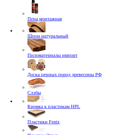
Пена монтажная
Шпон натуральный
Пиломатериалы импорт
Доска ценных пород древесины РФ
Слэбы
Кромка к пластикам HPL
Пластики Fenix