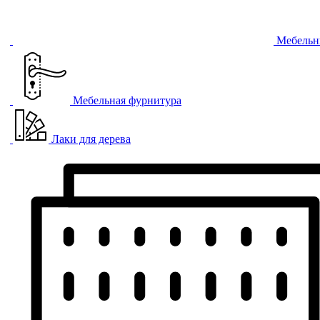
Мебельн
Мебельная фурнитура
Лаки для дерева