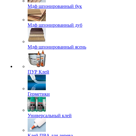
Мдф шпонированный бук
Мдф шпонированный дуб
Мдф шпонированный ясень
ПУР Клей
Герметики
Универсальный клей
Клей ПВА для дерева