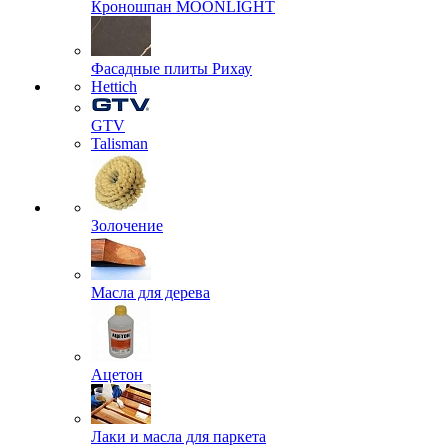
Кроношпан MOONLIGHT
Фасадные плиты Рихау
Hettich
GTV
Talisman
Золочение
Масла для дерева
Ацетон
Лаки и масла для паркета