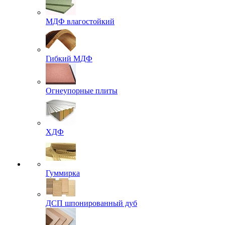
МДФ влагостойкий
Гибкий МДФ
Огнеупорные плиты
ХДФ
Гуммирка
ДСП шпонированный дуб