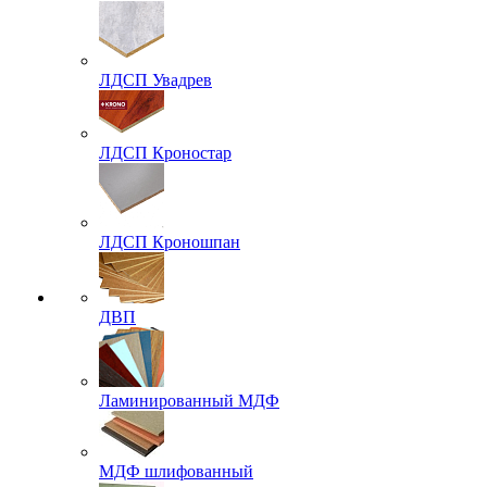
ЛДСП Увадрев
ЛДСП Кроностар
ЛДСП Кроношпан
ДВП
Ламинированный МДФ
МДФ шлифованный